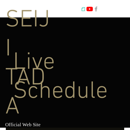
SEIJ
I
Live
TAD
Schedule
A
Official Web Site