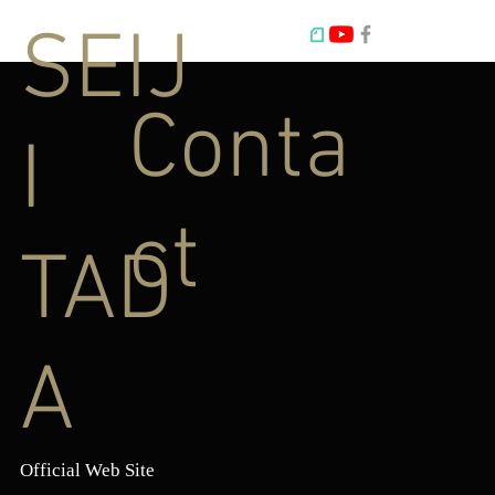
SEIJ
Conta
I
ct
TAD
A
Official Web Site