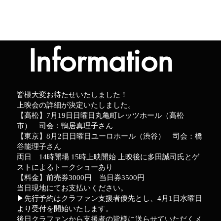
多田誠司が運営するメディアおよび最新のインフォメー
ションを紹介します。
​Information
皆様大変お待たせいたしました！
上映会の詳細が決定いたしました。
【高松】7月19日日曜日丸亀町レッツホール（高松
市） 司会：鴨居真理子さん
【東京】8月2日日曜日ユーロホール（渋谷） 司会：橋
谷能理子さん
両日 14時開場 15時上映開始 上映後に多田誠司氏とゲ
ストによるトークショーあり
【料金】前売券3000円 当日券3500円
当日現地にてお支払いください。
▶︎先行予約はクラファン支援者優先とし、4月1日水曜日
より受付を開始いたします。
後日クラファンから支援者の皆様に送らせていただくメ