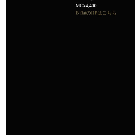
MC¥4,400
B flatのHPはこちら