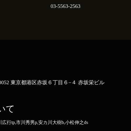
03-5563-2563
107-0052 東京都港区赤坂６丁目６−４ 赤坂栄ビル
いて
石川広行tp,市川秀男p,安カ川大樹b,小松伸之ds