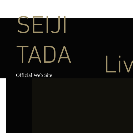
SEIJI
TADA
Li
Official Web Site