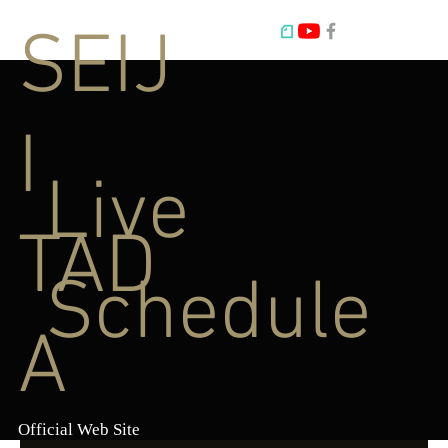
SEIJ
I
Live
TAD
Schedule
A
Official Web Site