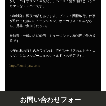
かり、バイオリン：里見紀子、ベース：清水昭好というゴ
キゲンなメンバーです。
23時以降に深夜の部もあります、ピアノ：関根敏行。仕事
が終わった後のミュージシャン、ボーカリストのみなさ
ん、是非ご参加ください。
参加費・一般の方6000円、ミュージシャン3000円で飲み放
題です。
今年の私の持ち込みワインは、赤がシチリアのエトナ・ロ
ッソ、白はブルゴーニュのシャルドネの予定です。
https://izumi-jazz.com/
お問い合わせフォー