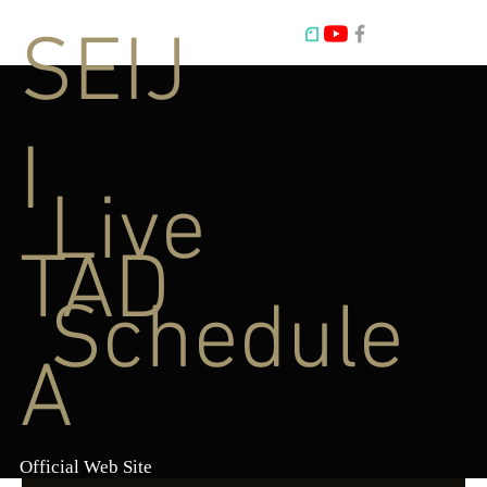
SEIJ
I
Live
TAD
Schedule
A
Official Web Site