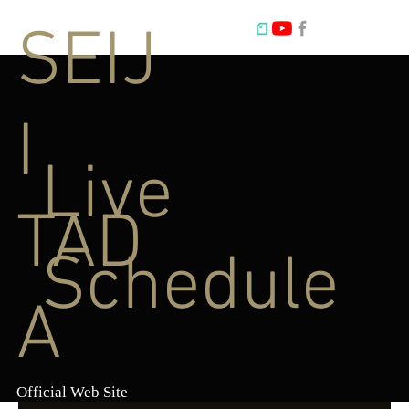
SEIJ
I
Live
TAD
Schedule
A
Official Web Site