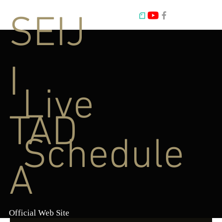
SEIJ
I
Live
TAD
Schedule
A
Official Web Site