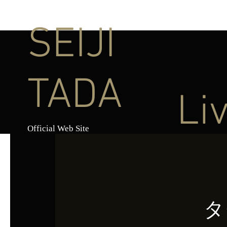
SEIJI
TADA
Li
Official Web Site
タ