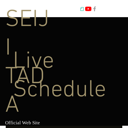
SEIJ
I
Live
TAD
Schedule
A
Official Web Site