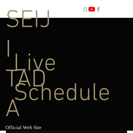
SEIJ
I
Live
TAD
Schedule
A
Official Web Site