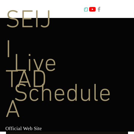
SEIJ
I
Live
TAD
Schedule
A
Official Web Site