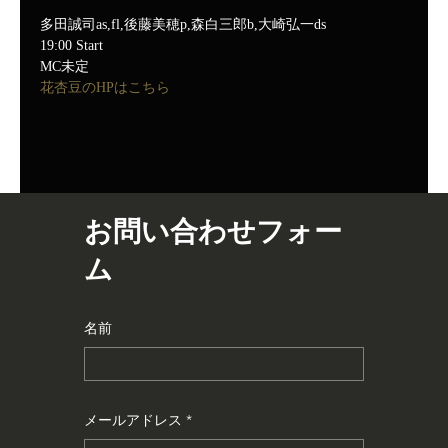
多田誠司as,fl,後藤美穂p,森白三郎b,大崎弘一ds
19:00 Start
MC未定
花杏豆のHPはこちら
お問い合わせフォー
ム
名前
メールアドレス