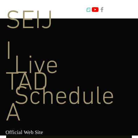
SEIJ
I
Live
TAD
Schedule
A
Official Web Site