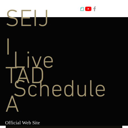
SEIJ
I
Live
TAD
Schedule
A
Official Web Site