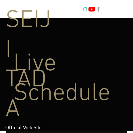
SEIJ
I
Live
TAD
Schedule
A
Official Web Site