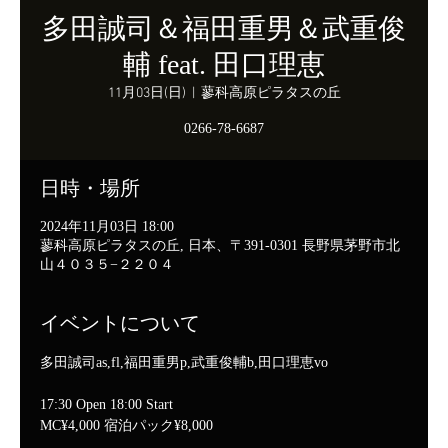
多田誠司＆福田重男＆武重俊
輔 feat. 田口理恵
11月03日(日)
  |  
蓼科高原ピラタスの丘
0266-78-6687
日時・場所
2024年11月03日 18:00
蓼科高原ピラタスの丘, 日本、〒391-0301 長野県茅野市北
山４０３５−２２０４
イベントについて
多田誠司as,fl,福田重男p,武重俊輔b,田口理恵vo
17:30 Open 18:00 Start
MC¥4,000 宿泊パック¥8,000