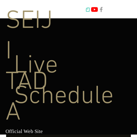
SEIJ
I
Live
TAD
Schedule
A
Official Web Site