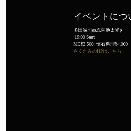
イベントにつ
多田誠司as,fl,菊池太光p
 19:00 Start
MC¥3,500+懐石料理¥4,000
さくたみのHPはこちら