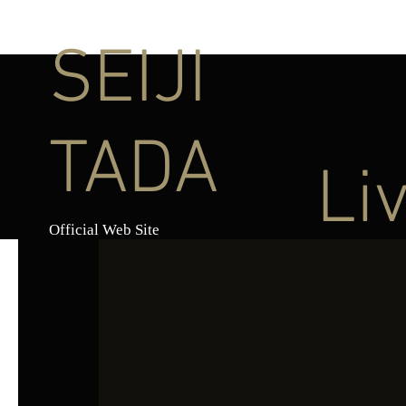
SEIJI
TADA
Li
Official Web Site