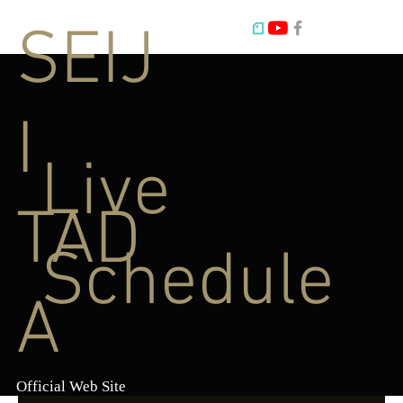
SEIJ
I
Live
TAD
Schedule
A
Official Web Site