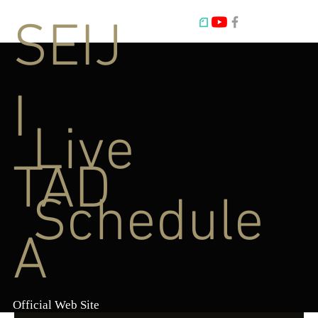
SEIJ
I
Live
TAD
Schedule
A
Official Web Site