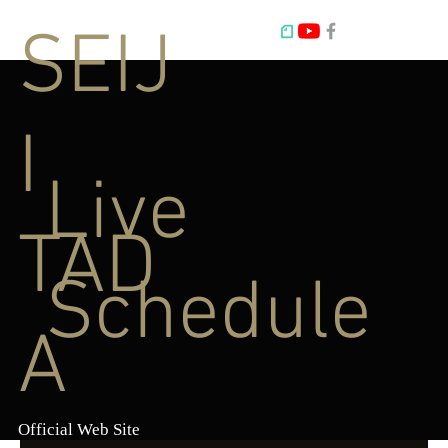
SEIJ
I
Live
TAD
Schedule
A
Official Web Site