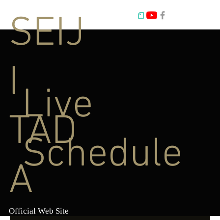
SEIJ
I
Live
TAD
Schedule
A
Official Web Site