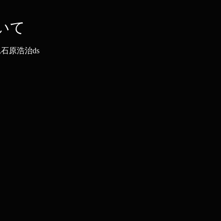
いて
g,石原浩治ds