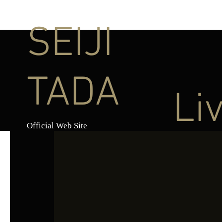
SEIJI
TADA
Li
Official Web Site