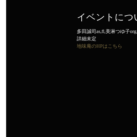
イベントにつ
多田誠司as,fl,美淋つゆ子or
詳細未定
地味庵のHPはこちら