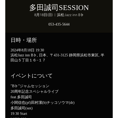
多田誠司SESSION
8月18日(日)
  |  
浜松Jazz inn B♭
053-435-5644
日時・場所
2024年8月18日 19:30
浜松Jazz inn B♭, 日本、〒431-3125 静岡県浜松市東区, 半
田山５丁目１６−１７
イベントについて
”B♭”ジャムセッション

20周年記念スペシャルライブ

feat.多田誠司
小関信也(pf)田村潔(b)チッコソウマ(dr)

多田誠司(sax)
19:30 Start