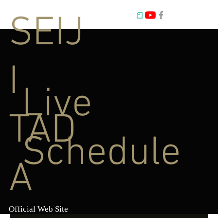
SEIJ
I
Live
TAD
Schedule
A
Official Web Site