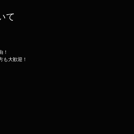
いて
由！
方も大歓迎！