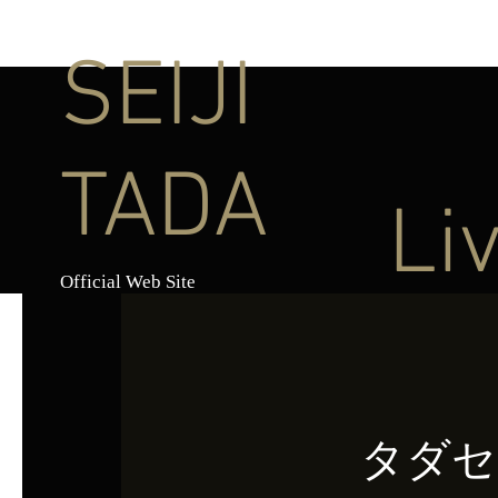
SEIJI
TADA
Li
Official Web Site
タダセ