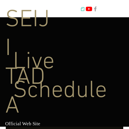
SEIJ
I
Live
TAD
Schedule
A
Official Web Site