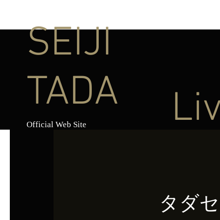
SEIJI
TADA
Li
Official Web Site
タダセ