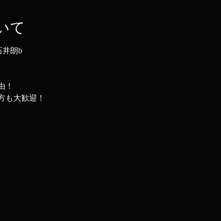
いて
石井朗b
由！
方も大歓迎！