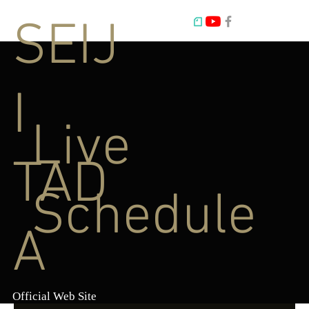
SEIJ
I
Live
TAD
Schedule
A
Official Web Site