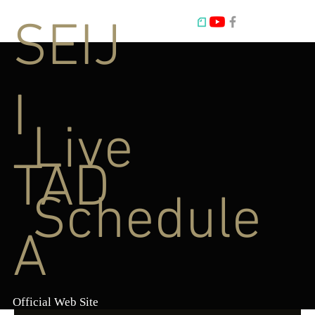
SEIJ
I
Live
TAD
Schedule
A
Official Web Site