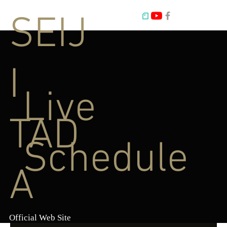
SEIJ
I
Live
TAD
Schedule
A
Official Web Site