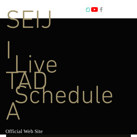
SEIJ
I
Live
TAD
Schedule
A
Official Web Site