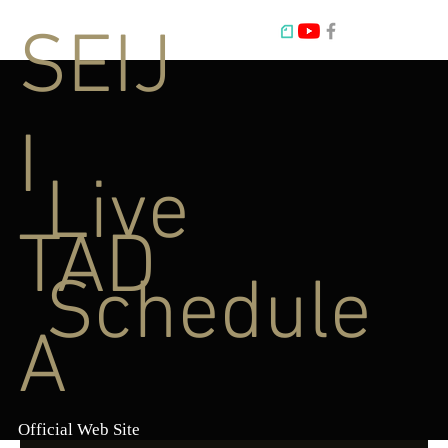
SEIJ
I
Live
TAD
Schedule
A
Official Web Site