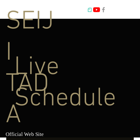
SEIJ
I
Live
TAD
Schedule
A
Official Web Site