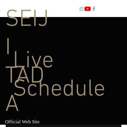
SEIJ
I
Live
TAD
Schedule
A
Official Web Site