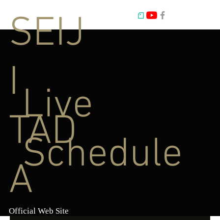
SEIJ
I
Live
TAD
Schedule
A
Official Web Site