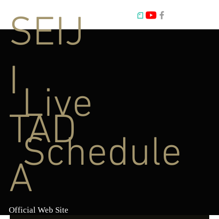
SEIJ
I
Live
TAD
Schedule
A
Official Web Site