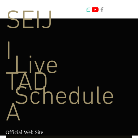
SEIJ
I
Live
TAD
Schedule
A
Official Web Site