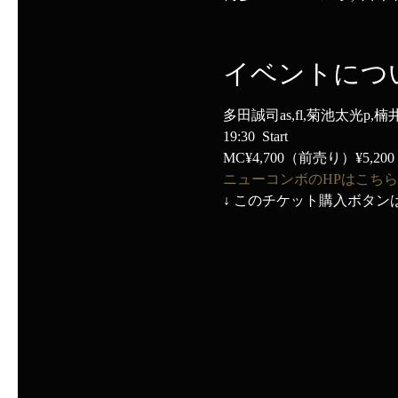
イベントにつ
多田誠司as,fl,菊池太光p,楠
19:30  Start
MC¥4,700（前売り）¥5,2
ニューコンボのHPはこちら
↓ このチケット購入ボタン