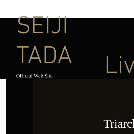
SEIJI
TADA
Li
Official Web Site
Tria