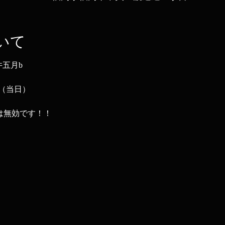
いて
井五月b
00（当日）
は無効です！！