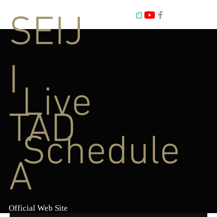
SEIJ
I
Live
TAD
Schedule
A
Official Web Site