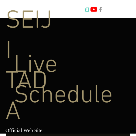
SEIJ
I
Live
TAD
Schedule
A
Official Web Site