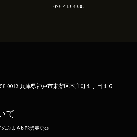
078.413.4888
〒658-0012 兵庫県神戸市東灘区本庄町１丁目１６
いて
魚谷のぶまさb,能勢英史ds