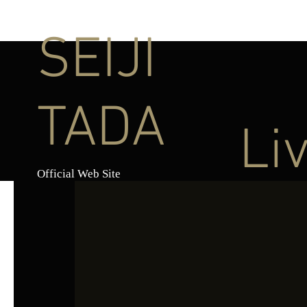
SEIJI
TADA
Li
Official Web Site