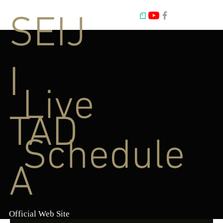
SEIJ
I
Live
TAD
Schedule
A
Official Web Site